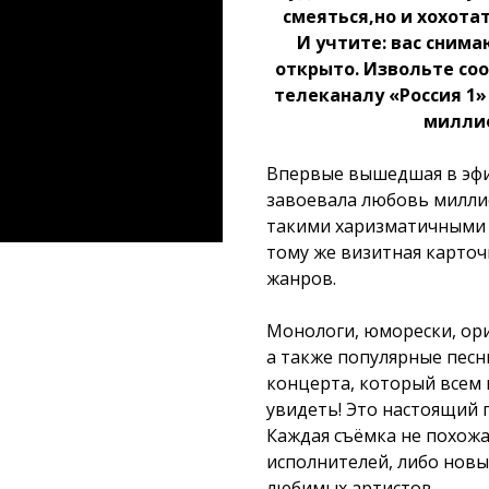
смеяться,но и хохота
И учтите: вас снима
открыто. Извольте соо
телеканалу «Россия 1»
миллио
Впервые вышедшая в эфи
завоевала любовь миллио
такими харизматичными 
тому же визитная карточ
жанров.
Монологи, юморески, ор
а также популярные песн
концерта, который всем
увидеть! Это настоящий 
Каждая съёмка не похожа
исполнителей, либо новы
любимых артистов.