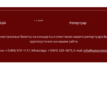
О нас
ИША
Репертуар
электронные билеты на концерты и спектакли нашего репертуара 
круглосуточно на нашем сайте.
н: +7(495) 973−1117, WhatsApp: +7(901) 529−3675, E-mail:
info@umorvmos